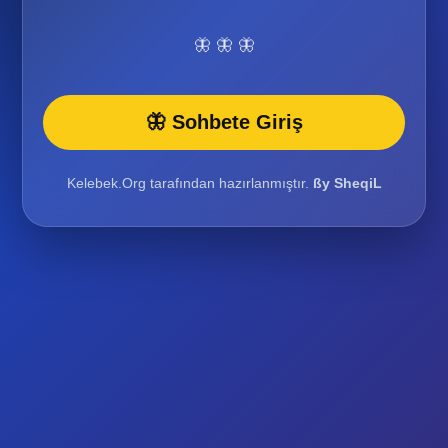
🦋 🦋 🦋
🦋 Sohbete Giriş
Kelebek.Org tarafından hazırlanmıştır.
ßy SheqiL